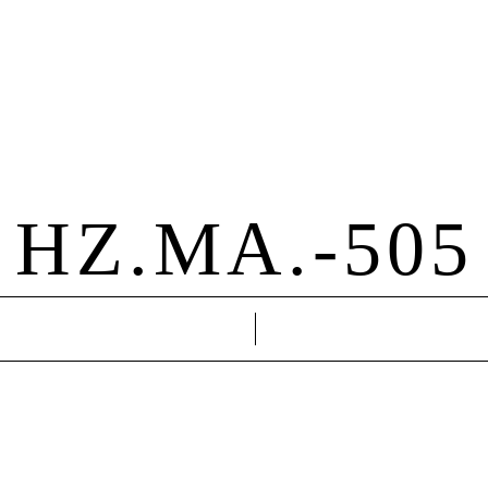
Hochzeit
Familie
About Me
Kontakt
HZ.MA.-505