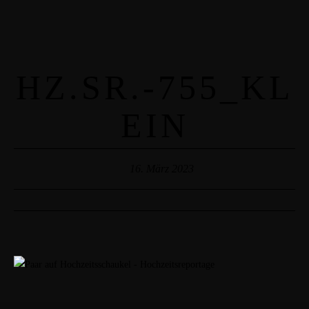
HZ.SR.-755_KL
EIN
16. März 2023