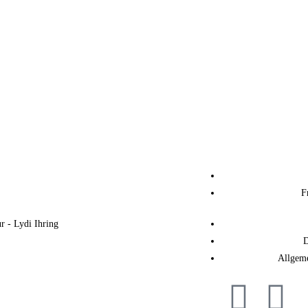
F
 - Lydi Ihring
D
Allgem