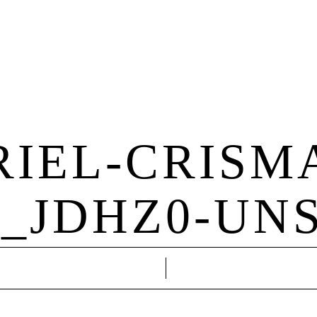
Hochzeit
Familie
About Me
Kontakt
IEL-CRISM
_JDHZ0-UN