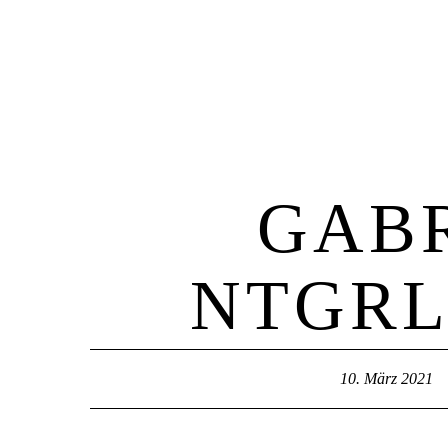
Home
GABR
NTGRL
10. März 2021