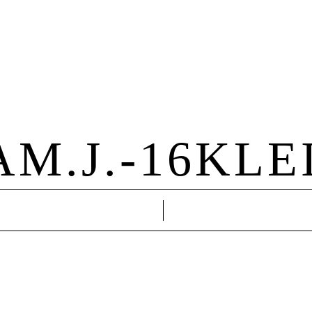
Hochzeit
Familie
About Me
Kontakt
AM.J.-16KLE