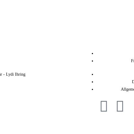
F
 - Lydi Ihring
D
Allgem