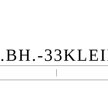
Hochzeit
Familie
About Me
Kontakt
.BH.-33KLE