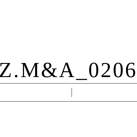
Hochzeit
Familie
About Me
Kontakt
HZ.M&A_0206
4