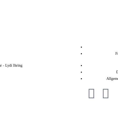
F
 - Lydi Ihring
D
Allgem