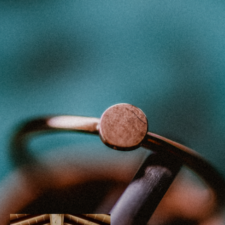
27 –
HZ.M&A_0206_-
351
29. Dezember 2024